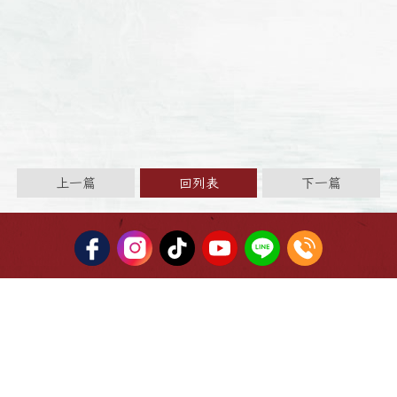
上一篇
回列表
下一篇
03-3353719
zfut.com@gmail.com
桃園市桃園區鎮撫街43號
宮史沿革
諸神聖紀
年度法會
善信服務