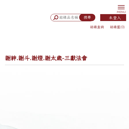
未登入
結緣查詢
結緣籃(0)
謝神.謝斗.謝燈.謝太歲-三獻法會